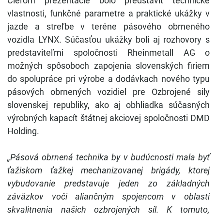
Cieľom prezentácie bolo predstaviť technické
vlastnosti, funkčné parametre a praktické ukážky v
jazde a streľbe v teréne pásového obrneného
vozidla LYNX. Súčasťou ukážky boli aj rozhovory s
predstaviteľmi spoločnosti Rheinmetall AG o
možných spôsoboch zapojenia slovenských firiem
do spolupráce pri výrobe a dodávkach nového typu
pásových obrnených vozidiel pre Ozbrojené sily
slovenskej republiky, ako aj obhliadka súčasných
výrobných kapacít štátnej akciovej spoločnosti DMD
Holding.
„Pásová obrnená technika by v budúcnosti mala byť
ťažiskom ťažkej mechanizovanej brigády, ktorej
vybudovanie predstavuje jeden zo základných
záväzkov voči aliančným spojencom v oblasti
skvalitnenia našich ozbrojených síl. K tomuto,