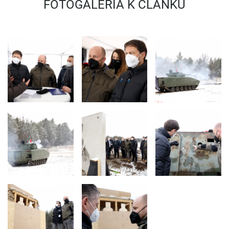
REZORT
FOTOGALÉRIA K ČLÁNKU