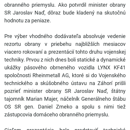
obranného priemyslu. Ako potvrdil minister obrany
SR Jaroslav Naď, dôraz bude kladený na skutočnú
hodnotu za peniaze.
Pre výber vhodného dodávateľa absolvuje vedenie
rezortu obrany v priebehu najbližších mesiacov
viacero rokovaní a prezentácií tohto druhu vojenskej
techniky. Prvou z nich dnes boli statické a dynamické
ukážky pásového obrneného vozidla LYNX KF41
spoločnosti Rheinmetall AG, ktoré si do Vojenského
technického a skúšobného ústavu na Záhorí prišli
pozrieť minister obrany SR Jaroslav Naď, štátny
tajomník Marian Majer, náčelník Generálneho štábu
OS SR gen. Daniel Zmeko a spolu s nimi tiež
zástupcovia domáceho obranného priemyslu.