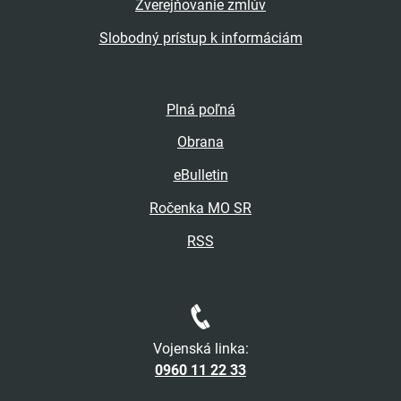
Zverejňovanie zmlúv
Slobodný prístup k informáciám
Plná poľná
Obrana
eBulletin
Ročenka MO SR
RSS
Vojenská linka:
0960 11 22 33