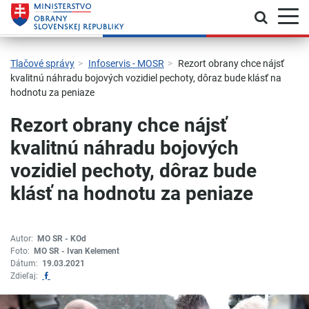
Prepnú
Skočiť na hlavnú navigáciu
Skočiť na obsah
Skočiť na bočný panel
Skočiť na pätičku
Kontakt
Prehlásenie o prístupnosti
Tlačové správy
Infoservis - MOSR
Rezort obrany chce nájsť
kvalitnú náhradu bojových vozidiel pechoty, dôraz bude klásť na
hodnotu za peniaze
Rezort obrany chce nájsť
kvalitnú náhradu bojových
vozidiel pechoty, dôraz bude
klásť na hodnotu za peniaze
Autor:
MO SR - KOd
Foto:
MO SR - Ivan Kelement
Dátum:
19.03.2021
Zdieľať na Facebook
Zdieľaj: