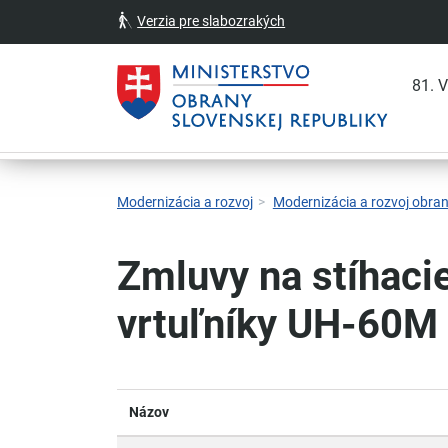
Verzia pre slabozrakých
81. 
Skočiť na hlavnú navigáciu
Skočiť na obsah
Skočiť na bočný panel
Skočiť na pätičku
Kontakt
Prehlásenie o prístupnosti
Modernizácia a rozvoj
Modernizácia a rozvoj obra
Zmluvy na stíhacie
vrtuľníky UH-60M
Názov