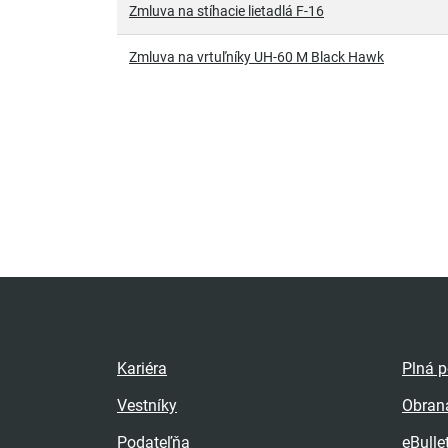
Zmluva na stíhacie lietadlá F-16
Zmluva na vrtuľníky UH-60 M Black Hawk
Kariéra
Plná 
Vestníky
Obran
Podateľňa
eBulle