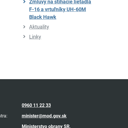
Zmluvy na stíhacie lietadlá
F-16 a vrtuľníky UH-60M
Black Hawk
Aktuality
Linky
0960 11 22 33
tra:
minister@mod.gov.sk
Ministerstvo obrany SR,