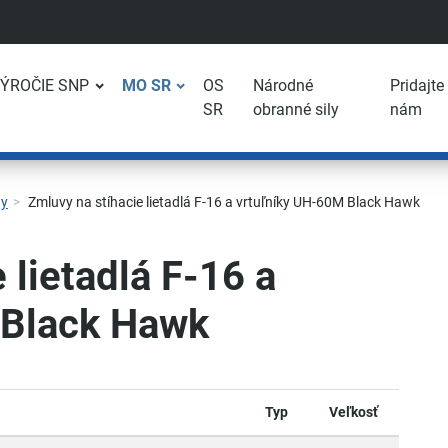
VÝROČIE SNP
MO SR
OS
Národné
Pridajte
SR
obranné sily
nám
ny
Zmluvy na stíhacie lietadlá F-16 a vrtuľníky UH-60M Black Hawk
 lietadlá F-16 a
 Black Hawk
Typ
Veľkosť