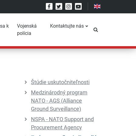
Facebook
Twitter
Instagram
YouTube
 sa k
Vojenská
Kontaktujte nás
Prepnúť vyhľadáv
polícia
Štúdie uskutočniteľnosti
Medzinárodný program
NATO - AGS (Alliance
Ground Surveillance)
NSPA - NATO Support and
Procurement Agency