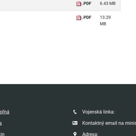
.PDF
6.43 MB
.PDF
13.29
MB
poľná
Vojenská linka:
a
Kontaktný email na minis
tin
Adresa: