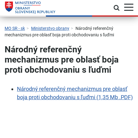
Prepnú
Skočiť na hlavnú navigáciu
Skočiť na obsah
Skočiť na bočný panel
Skočiť na pätičku
Kontakt
Prehlásenie o prístupnosti
MO SR - sk
Ministerstvo obrany
Národný referenčný
mechanizmus pre oblasť boja proti obchodovaniu s ľuďmi
Národný referenčný
mechanizmus pre oblasť boja
proti obchodovaniu s ľuďmi
Národný referenčný mechanizmus pre oblasť
boja proti obchodovaniu s ľuďmi (1,35 Mb .PDF)