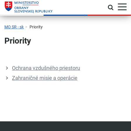
Prepnú
Skočiť na hlavnú navigáciu
Skočiť na obsah
Skočiť na bočný panel
Skočiť na pätičku
Kontakt
Prehlásenie o prístupnosti
MO SR - sk
Priority
Priority
Ochrana vzdušného priestoru
Zahraničné misie a operácie