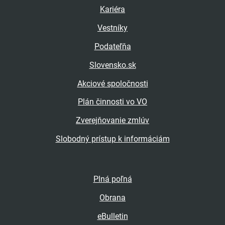
Kariéra
Vestníky
Podateľňa
Slovensko.sk
Akciové spoločnosti
Plán činnosti vo VO
Zverejňovanie zmlúv
Slobodný prístup k informáciám
Plná poľná
Obrana
eBulletin