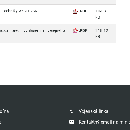
RL techniky VzS OS SR
.PDF
104.31
kB
nosti pred vyhlásením verejného
.PDF
218.12
kB
poľná
Vojenská linka:
a
Kontaktný email na minis