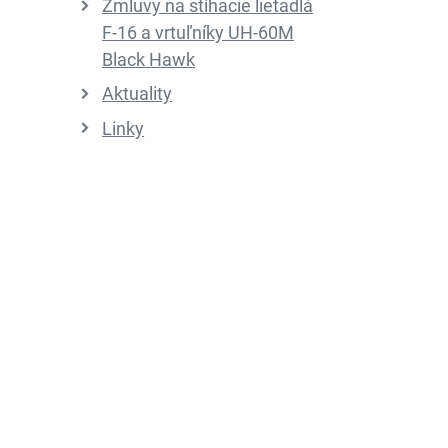
Zmluvy na stíhacie lietadlá
F-16 a vrtuľníky UH-60M
Black Hawk
Aktuality
Linky