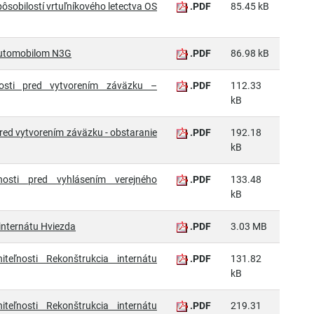
pôsobilostí vrtuľníkového letectva OS
.PDF
85.45 kB
 automobilom N3G
.PDF
86.98 kB
nosti pred vytvorením záväzku –
.PDF
112.33
kB
pred vytvorením záväzku - obstaranie
.PDF
192.18
kB
nosti pred vyhlásením verejného
.PDF
133.48
kB
 internátu Hviezda
.PDF
3.03 MB
niteľnosti Rekonštrukcia internátu
.PDF
131.82
kB
niteľnosti Rekonštrukcia internátu
.PDF
219.31