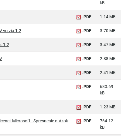
kB
.PDF
1.14 MB
 verzia 1.2
.PDF
3.70 MB
. 1.2
.PDF
3.47 MB
OV
.PDF
2.88 MB
.PDF
2.41 MB
.PDF
680.69
kB
.PDF
1.23 MB
cencií Microsoft - Spresnenie otázok
.PDF
764.12
kB