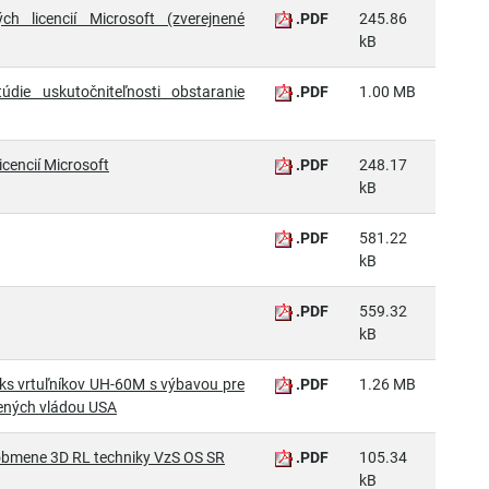
ch licencií Microsoft (zverejnené
.PDF
245.86
kB
ie uskutočniteľnosti obstaranie
.PDF
1.00 MB
cencií Microsoft
.PDF
248.17
kB
.PDF
581.22
kB
.PDF
559.32
kB
 2ks vrtuľníkov UH-60M s výbavou pre
.PDF
1.26 MB
álených vládou USA
k obmene 3D RL techniky VzS OS SR
.PDF
105.34
kB