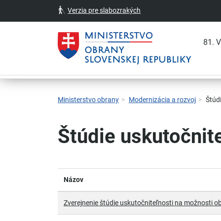
Verzia pre slabozrakých
81. 
Skočiť na hlavnú navigáciu
Skočiť na obsah
Skočiť na bočný panel
Skočiť na pätičku
Kontakt
Prehlásenie o prístupnosti
Ministerstvo obrany
Modernizácia a rozvoj
Štúdi
Štúdie uskutočnit
Názov
Zverejnenie štúdie uskutočniteľnosti na možnosti 