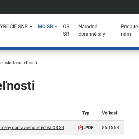
VÝROČIE SNP
MO SR
OS
Národné
Pridajte
SR
obranné sily
nám
e uskutočniteľnosti
eľnosti
Typ
Veľkosť
obmeny dopravného letectva OS SR
.PDF
86.15 kB