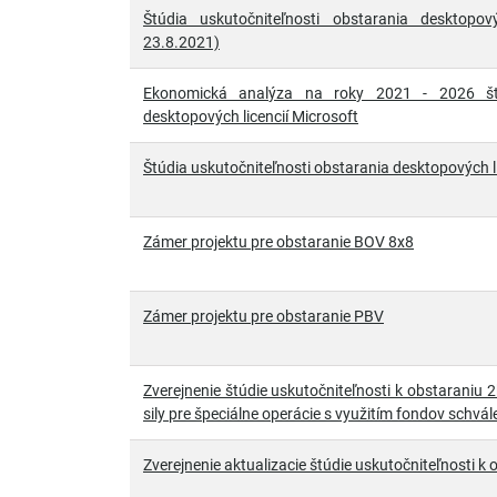
Štúdia uskutočniteľnosti obstarania desktopový
23.8.2021)
Ekonomická analýza na roky 2021 - 2026 štúd
desktopových licencií Microsoft
Štúdia uskutočniteľnosti obstarania desktopových li
Zámer projektu pre obstaranie BOV 8x8
Zámer projektu pre obstaranie PBV
Zverejnenie štúdie uskutočniteľnosti k obstaraniu
sily pre špeciálne operácie s využitím fondov schv
Zverejnenie aktualizacie štúdie uskutočniteľnosti 