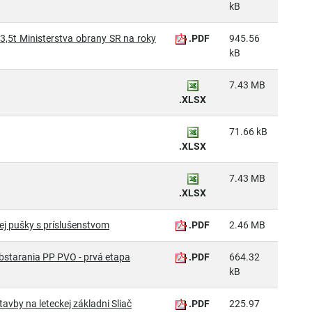
kB
,5t Ministerstva obrany SR na roky
.PDF
945.56
kB
7.43 MB
.XLSX
71.66 kB
.XLSX
7.43 MB
.XLSX
ej pušky s príslušenstvom
.PDF
2.46 MB
obstarania PP PVO - prvá etapa
.PDF
664.32
kB
avby na leteckej základni Sliač
.PDF
225.97