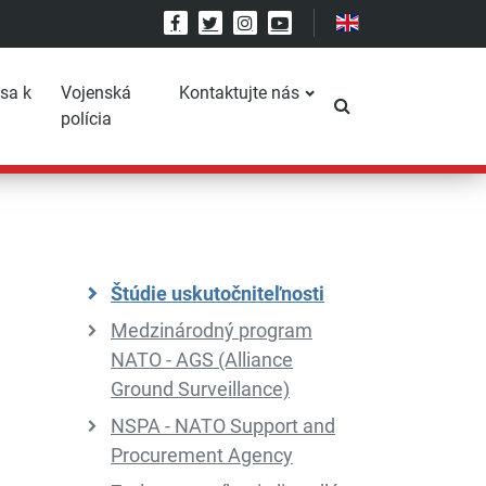
Facebook
Twitter
Instagram
YouTube
 sa k
Vojenská
Kontaktujte nás
Prepnúť vyhľadáv
polícia
Štúdie uskutočniteľnosti
Medzinárodný program
NATO - AGS (Alliance
Ground Surveillance)
NSPA - NATO Support and
Procurement Agency