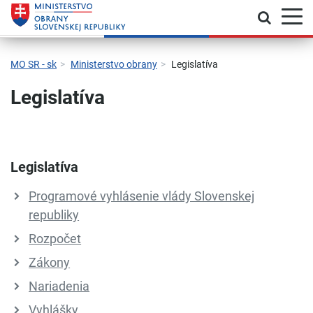
Prepnú
Skočiť na hlavnú navigáciu
Skočiť na obsah
Skočiť na bočný panel
Skočiť na pätičku
Kontakt
Prehlásenie o prístupnosti
MO SR - sk
Ministerstvo obrany
Legislatíva
Legislatíva
Legislatíva
Programové vyhlásenie vlády Slovenskej
republiky
Rozpočet
Zákony
Nariadenia
Vyhlášky