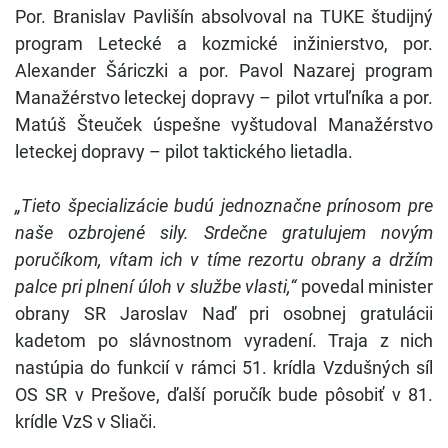
Por. Branislav Pavlišín absolvoval na TUKE študijný
program Letecké a kozmické inžinierstvo, por.
Alexander Šáriczki a por. Pavol Nazarej program
Manažérstvo leteckej dopravy – pilot vrtuľníka a por.
Matúš Šteuček úspešne vyštudoval Manažérstvo
leteckej dopravy – pilot taktického lietadla.
„Tieto špecializácie budú jednoznačne prínosom pre
naše ozbrojené sily. Srdečne gratulujem novým
poručíkom, vítam ich v tíme rezortu obrany a držím
palce pri plnení úloh v službe vlasti,“
povedal minister
obrany SR Jaroslav Naď pri osobnej gratulácii
kadetom po slávnostnom vyradení. Traja z nich
nastúpia do funkcií v rámci 51. krídla Vzdušných síl
OS SR v Prešove, ďalší poručík bude pôsobiť v 81.
krídle VzS v Sliači.