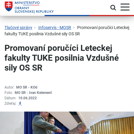
Prepnú
Skočiť na hlavnú navigáciu
Skočiť na obsah
Skočiť na bočný panel
Skočiť na pätičku
Kontakt
Prehlásenie o prístupnosti
Tlačové správy
Infoservis - MOSR
Promovaní poručíci Leteckej
fakulty TUKE posilnia Vzdušné sily OS SR
Promovaní poručíci Leteckej
fakulty TUKE posilnia Vzdušné
sily OS SR
Autor:
MO SR - KOd
Foto:
MO SR - Ivan Kelement
Dátum:
10.06.2022
Zdieľať na Facebook
Zdieľaj: