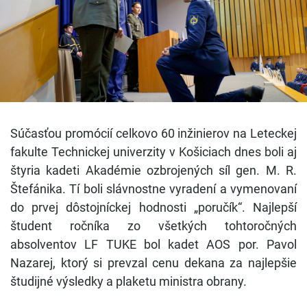
Súčasťou promócií celkovo 60 inžinierov na Leteckej
fakulte Technickej univerzity v Košiciach dnes boli aj
štyria kadeti Akadémie ozbrojených síl gen. M. R.
Štefánika. Tí boli slávnostne vyradení a vymenovaní
do prvej dôstojníckej hodnosti „poručík“. Najlepší
študent ročníka zo všetkých tohtoročných
absolventov LF TUKE bol kadet AOS por. Pavol
Nazarej, ktorý si prevzal cenu dekana za najlepšie
študijné výsledky a plaketu ministra obrany.