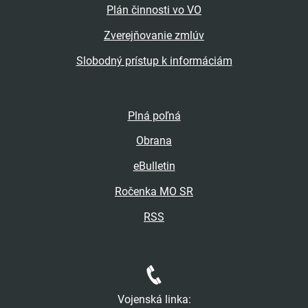
Plán činnosti vo VO
Zverejňovanie zmlúv
Slobodný prístup k informáciám
Plná poľná
Obrana
eBulletin
Ročenka MO SR
RSS
Vojenská linka: