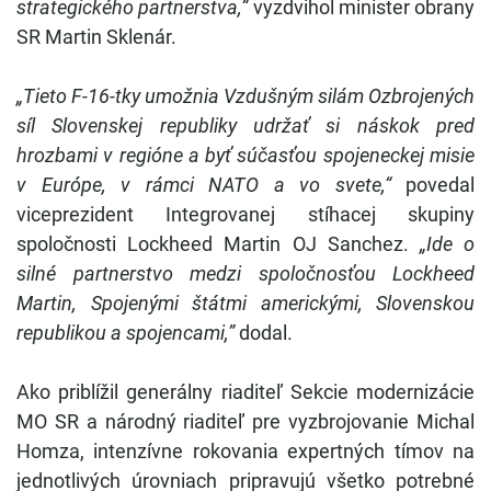
strategického partnerstva,“
vyzdvihol minister obrany
SR Martin Sklenár.
„Tieto F-16-tky umožnia Vzdušným silám Ozbrojených
síl Slovenskej republiky udržať si náskok pred
hrozbami v regióne a byť súčasťou spojeneckej misie
v Európe, v rámci NATO a vo svete,“
povedal
viceprezident Integrovanej stíhacej skupiny
spoločnosti Lockheed Martin OJ Sanchez.
„Ide o
silné partnerstvo medzi spoločnosťou Lockheed
Martin, Spojenými štátmi americkými, Slovenskou
republikou a spojencami,”
dodal.
Ako priblížil generálny riaditeľ Sekcie modernizácie
MO SR a národný riaditeľ pre vyzbrojovanie Michal
Homza, intenzívne rokovania expertných tímov na
jednotlivých úrovniach pripravujú všetko potrebné