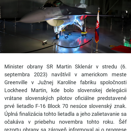
Minister obrany SR Martin Sklenár v stredu (6.
septembra 2023) navštívil v americkom meste
Greenville v Južnej Karolíne fabriku spoločnosti
Lockheed Martin, kde bolo slovenskej delegácii
vrátane slovenských pilotov oficiálne predstavené
prvé lietadlo F-16 Block 70 nesúce slovenský znak.
Úplná finalizácia tohto lietadla a jeho zalietavanie sa
očakáva v priebehu novembra tohto roku. Šéf
rezortu obrany sa zároveň informoval aj o progrese