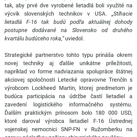
tak, aby prvé dve vyrobené lietadlá boli využité na
výcvik slovenských technikov v USA.
„Stíhacie
lietadlá F-16 tak budú podľa aktuálnej dohody
postupne dodávané na Slovensko od druhého
kvartálu budúceho roka,“
uviedol.
Strategické partnerstvo tohto typu prináša okrem
novej techniky aj ďalšie unikátne príležitosti,
napríklad vo forme nadviazania spolupráce štátnej
akciovej spoločnosti Letecké opravovne Trenčín s
výrobcom Lockheed Martin, ktorej predmetom je
budúca participácia na údržbe častí lietadiel a
zavedení logistického informačného systému.
Ďalším praktickým prínosom bolo 180 000 USD,
ktoré daroval výrobca lietadiel F-16 Ústrednej
vojenskej nemocnici SNP-FN v Ružomberku na