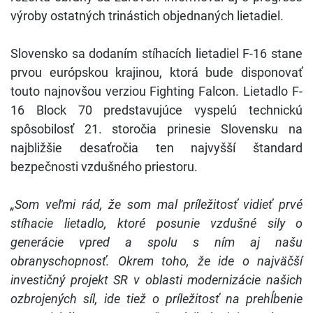
výroby ostatných trinástich objednaných lietadiel.
Slovensko sa dodaním stíhacích lietadiel F-16 stane
prvou európskou krajinou, ktorá bude disponovať
touto najnovšou verziou Fighting Falcon. Lietadlo F-
16 Block 70 predstavujúce vyspelú technickú
spôsobilosť 21. storočia prinesie Slovensku na
najbližšie desaťročia ten najvyšší štandard
bezpečnosti vzdušného priestoru.
„Som veľmi rád, že som mal príležitosť vidieť prvé
stíhacie lietadlo, ktoré posunie vzdušné sily o
generácie vpred a spolu s ním aj našu
obranyschopnosť. Okrem toho, že ide o najväčší
investičný projekt SR v oblasti modernizácie našich
ozbrojených síl, ide tiež o príležitosť na prehĺbenie