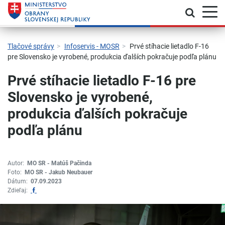
Prepnú
Skočiť na hlavnú navigáciu
Skočiť na obsah
Skočiť na bočný panel
Skočiť na pätičku
Kontakt
Prehlásenie o prístupnosti
Tlačové správy
Infoservis - MOSR
Prvé stíhacie lietadlo F-16
pre Slovensko je vyrobené, produkcia ďalších pokračuje podľa plánu
Prvé stíhacie lietadlo F-16 pre
Slovensko je vyrobené,
produkcia ďalších pokračuje
podľa plánu
Autor:
MO SR - Matúš Pačinda
Foto:
MO SR - Jakub Neubauer
Dátum:
07.09.2023
Zdieľať na Facebook
Zdieľaj: