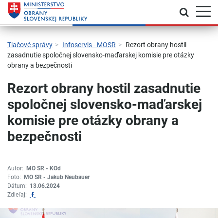
Prepnú
Skočiť na hlavnú navigáciu
Skočiť na obsah
Skočiť na bočný panel
Skočiť na pätičku
Kontakt
Prehlásenie o prístupnosti
Tlačové správy
Infoservis - MOSR
Rezort obrany hostil
zasadnutie spoločnej slovensko-maďarskej komisie pre otázky
obrany a bezpečnosti
Rezort obrany hostil zasadnutie
spoločnej slovensko-maďarskej
komisie pre otázky obrany a
bezpečnosti
Autor:
MO SR - KOd
Foto:
MO SR - Jakub Neubauer
Dátum:
13.06.2024
Zdieľať na Facebook
Zdieľaj: