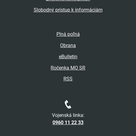
Slobodný prístup k informáciám
Plná poľná
Obrana
eBulletin
Ročenka MO SR
RSS
Vojenská linka:
0960 11 22 33