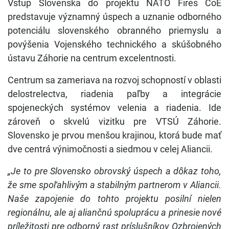
Vstup Slovenska do projektu NATO Fires CoE
predstavuje významný úspech a uznanie odborného
potenciálu slovenského obranného priemyslu a
povýšenia Vojenského technického a skúšobného
ústavu Záhorie na centrum excelentnosti.
Centrum sa zameriava na rozvoj schopností v oblasti
delostrelectva, riadenia paľby a integrácie
spojeneckých systémov velenia a riadenia. Ide
zároveň o skvelú vizitku pre VTSÚ Záhorie.
Slovensko je prvou menšou krajinou, ktorá bude mať
dve centrá výnimočnosti a siedmou v celej Aliancii.
„Je to pre Slovensko obrovský úspech a dôkaz toho,
že sme spoľahlivým a stabilným partnerom v Aliancii.
Naše zapojenie do tohto projektu posilní nielen
regionálnu, ale aj aliančnú spoluprácu a prinesie nové
príležitosti pre odborný rast príslušníkov Ozbrojených