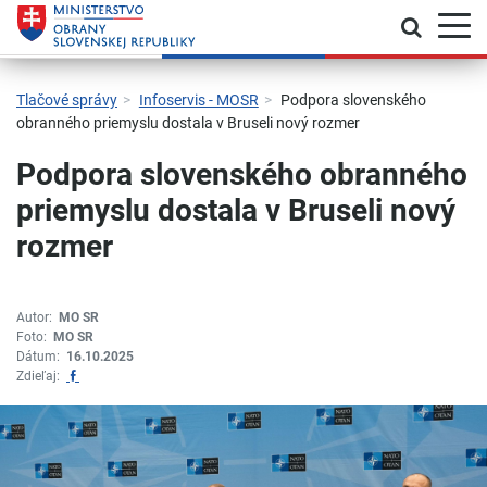
Prepnú
Skočiť na hlavnú navigáciu
Skočiť na obsah
Skočiť na bočný panel
Skočiť na pätičku
Kontakt
Prehlásenie o prístupnosti
Tlačové správy
Infoservis - MOSR
Podpora slovenského
obranného priemyslu dostala v Bruseli nový rozmer
Podpora slovenského obranného
priemyslu dostala v Bruseli nový
rozmer
Autor:
MO SR
Foto:
MO SR
Dátum:
16.10.2025
Zdieľať na Facebook
Zdieľaj: