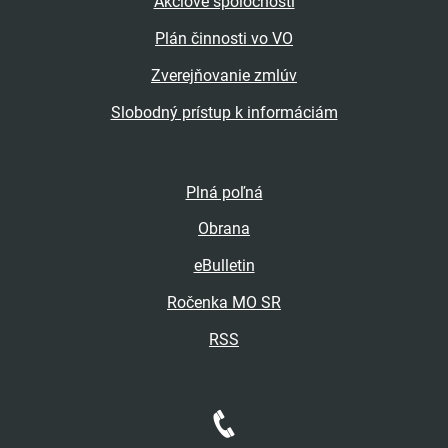
Akciové spoločnosti
Plán činnosti vo VO
Zverejňovanie zmlúv
Slobodný prístup k informáciám
Plná poľná
Obrana
eBulletin
Ročenka MO SR
RSS