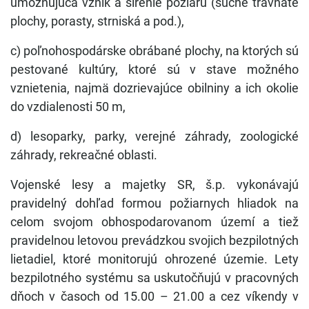
umožňujúca vznik a šírenie požiaru (suché trávnaté
plochy, porasty, strniská a pod.),
c) poľnohospodárske obrábané plochy, na ktorých sú
pestované kultúry, ktoré sú v stave možného
vznietenia, najmä dozrievajúce obilniny a ich okolie
do vzdialenosti 50 m,
d) lesoparky, parky, verejné záhrady, zoologické
záhrady, rekreačné oblasti.
Vojenské lesy a majetky SR, š.p. vykonávajú
pravidelný dohľad formou požiarnych hliadok na
celom svojom obhospodarovanom území a tiež
pravidelnou letovou prevádzkou svojich bezpilotných
lietadiel, ktoré monitorujú ohrozené územie. Lety
bezpilotného systému sa uskutočňujú v pracovných
dňoch v časoch od 15.00 – 21.00 a cez víkendy v