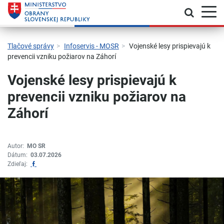
Prepnú
Skočiť na hlavnú navigáciu
Skočiť na obsah
Skočiť na bočný panel
Skočiť na pätičku
Kontakt
Prehlásenie o prístupnosti
Tlačové správy
Infoservis - MOSR
Vojenské lesy prispievajú k
prevencii vzniku požiarov na Záhorí
Vojenské lesy prispievajú k
prevencii vzniku požiarov na
Záhorí
Autor:
MO SR
Dátum:
03.07.2026
Zdieľať na Facebook
Zdieľaj: