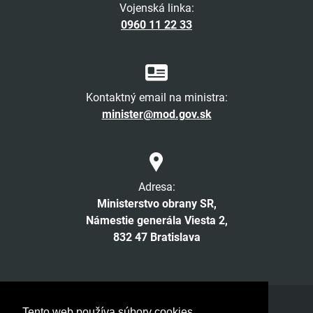
Vojenská linka:
0960 11 22 33
Kontaktný email na ministra:
minister@mod.gov.sk
Adresa:
Ministerstvo obrany SR,
Námestie generála Viesta 2,
832 47 Bratislava
Facebook
Twitter
Instagram
YouTube
Tento web používa súbory cookies.