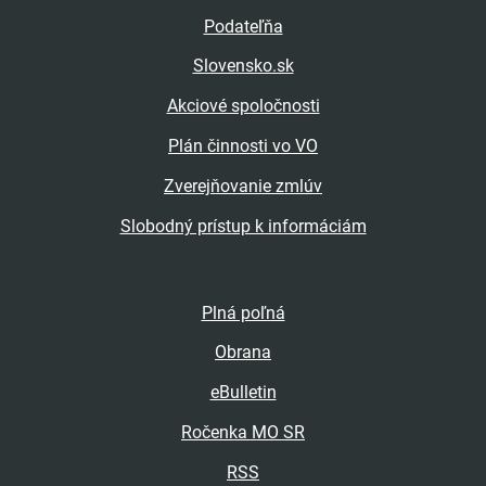
Podateľňa
Slovensko.sk
Akciové spoločnosti
Plán činnosti vo VO
Zverejňovanie zmlúv
Slobodný prístup k informáciám
Plná poľná
Obrana
eBulletin
Ročenka MO SR
RSS