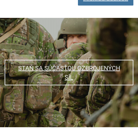
STAŇ SA SÚČASŤOU OZBROJENÝCH
SÍL