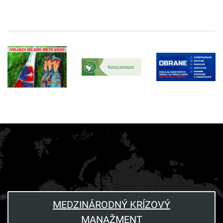
MEDZINÁRODNÝ KRÍZOVÝ
MANAŽMENT