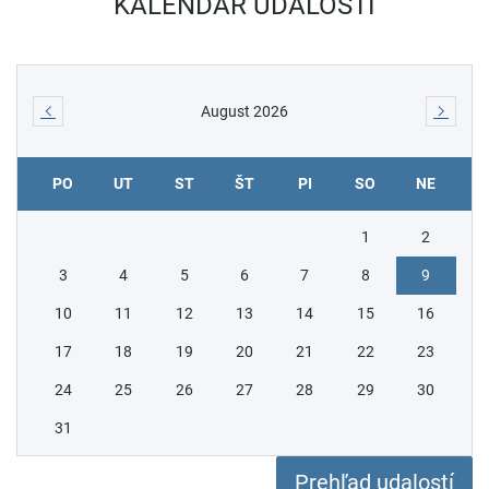
KALENDÁR UDALOSTÍ
August 2026
Predchádzajúci mesiac
Násled
PO
UT
ST
ŠT
PI
SO
NE
1
2
3
4
5
6
7
8
9
10
11
12
13
14
15
16
17
18
19
20
21
22
23
24
25
26
27
28
29
30
31
Prehľad udalostí