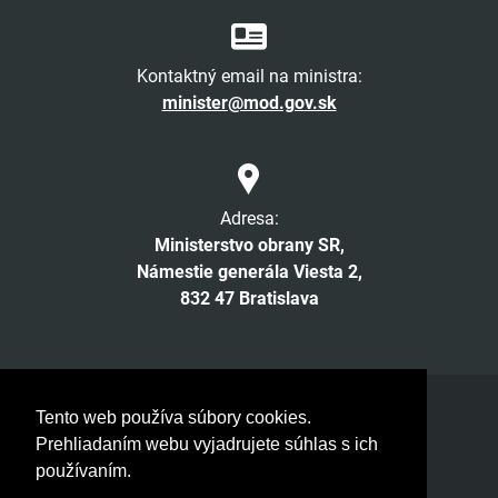
Kontaktný email na ministra:
minister@mod.gov.sk
Adresa:
Ministerstvo obrany SR,
Námestie generála Viesta 2,
832 47 Bratislava
Facebook
Twitter
Instagram
YouTube
Tento web používa súbory cookies.
Prehliadaním webu vyjadrujete súhlas s ich
© 2026 MOSR. Všetky práva vyhradené
používaním.
Verzia pre slabozrakých