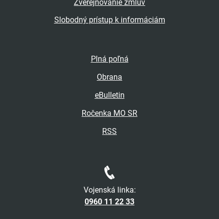
Zverejňovanie zmlúv
Slobodný prístup k informáciám
Plná poľná
Obrana
eBulletin
Ročenka MO SR
RSS
Vojenská linka:
0960 11 22 33